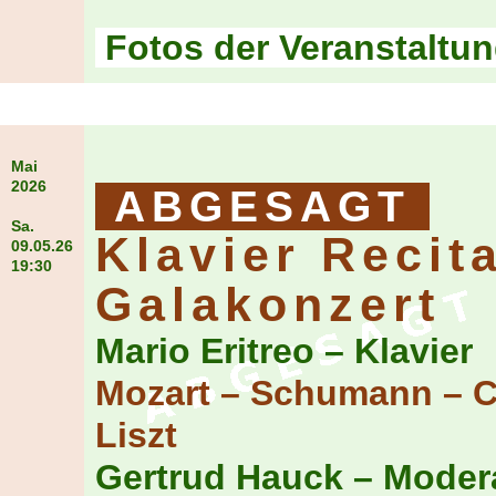
Fotos der Veranstaltu
Mai
2026
ABGESAGT
Sa.
Klavier Recita
09.05.26
19:30
Galakonzert
Mario Eritreo – Klavier
Mozart – Schumann – C
Liszt
Gertrud Hauck – Moder